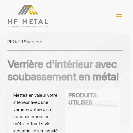
Aller
Main
au
Menu
contenu
PROJETS
Verrière
Verrière d'intérieur avec
soubassement en métal
PRODUITS
Mettez en valeur votre
UTILISES
intérieur avec une
verrière dotée d’un
soubassement en
métal, offrant style
industriel et luminosité