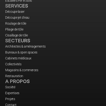
Escaliers Fer et bois
SERVICES
Découpe laser
Découpe jet d’eau
Roulage de tôle
Pliage de tôle
Cisaillage de tôle
SECTEURS
Architectes & aménagements
Bureaux & open spaces
Cabinets médicaux
Collectivités
Magasins & commerces
Restauration
A PROPOS
Société
Expertises
Projets
Contact